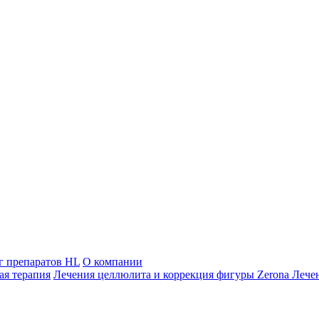
г препаратов HL
О компании
ая терапия
Лечения целлюлита и коррекция фигуры Zerona
Лече