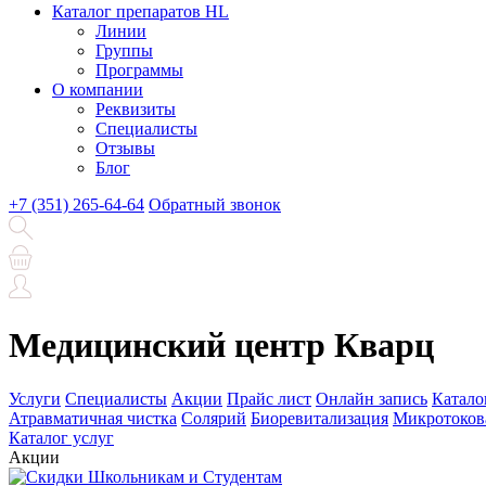
Каталог препаратов HL
Линии
Группы
Программы
О компании
Реквизиты
Специалисты
Отзывы
Блог
+7 (351) 265-64-64
Обратный звонок
Медицинский центр Кварц
Услуги
Специалисты
Акции
Прайс лист
Онлайн запись
Катало
Атравматичная чистка
Солярий
Биоревитализация
Микротоков
Каталог услуг
Акции