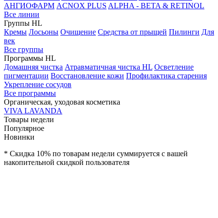
АНГИОФАРМ
ACNOX PLUS
ALPHA - BETA & RETINOL
Все линии
Группы HL
Кремы
Лосьоны
Очищение
Средства от прыщей
Пилинги
Для
век
Все группы
Программы HL
Домашняя чистка
Атравматичная чистка HL
Осветление
пигментации
Восстановление кожи
Профилактика старения
Укрепление сосудов
Все программы
Органическая, уходовая косметика
VIVA LAVANDA
Товары недели
Популярное
Новинки
* Скидка 10% по товарам недели суммируется с вашей
накопительной скидкой пользователя