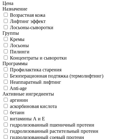
Цена
Назначение
Возрастная кожа
Лифтинг эффект
Лосьоны-сыворотки
Группы
Кремы
Лосьоны
Пилинги
Концентраты и сыворотки
Программы
Профилактика старения
Безоперационная подтяжка (термолифтинг)
Неаппаратный лифтинг
Anti-age
Активные ингредиенты
аргинин
аскорбиновая кислота
бетаин
витамины А и Е
гидролизованный пшеничный протеин
гидролизованный растительный протеин
гидролизованный соевый протеин