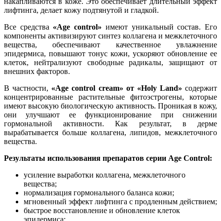
накапливаются в коже. Это обеспечивает длительный эффект
лифтинга, делает кожу подтянутой и гладкой.
Все средства
«Age control»
имеют уникальный состав. Его
компоненты активизируют синтез коллагена и межклеточного
вещества, обеспечивают качественное увлажнение
эпидермиса, повышают тонус кожи, ускоряют обновление ее
клеток, нейтрализуют свободные радикалы, защищают от
внешних факторов.
В частности,
«Age control cream» от «Holy Land»
содержит
концентрированные растительные фитоэстрогены, которые
имеют высокую биологическую активность. Проникая в кожу,
они улучшают ее функционирование при снижении
гормональной активности. Как результат, в дерме
вырабатывается больше коллагена, липидов, межклеточного
вещества.
Результаты использования препаратов серии Age Control:
усиление выработки коллагена, межклеточного
вещества;
нормализация гормонального баланса кожи;
мгновенный эффект лифтинга с продленным действием;
быстрое восстановление и обновление клеток
эпидермиса;