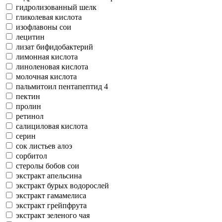
гидролизованный шелк
гликолевая кислота
изофлавоны сои
лецитин
лизат бифидобактерий
лимонная кислота
линоленовая кислота
молочная кислота
пальмитоил пентапептид 4
пектин
пролин
ретинол
салициловая кислота
серин
сок листьев алоэ
сорбитол
стеролы бобов сои
экстракт апельсина
экстракт бурых водорослей
экстракт гамамелиса
экстракт грейпфрута
экстракт зеленого чая