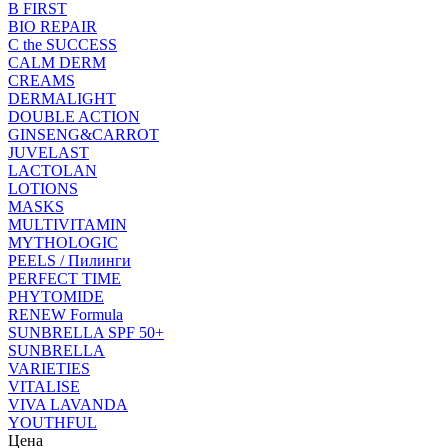
B FIRST
BIO REPAIR
C the SUCCESS
CALM DERM
CREAMS
DERMALIGHT
DOUBLE ACTION
GINSENG&CARROT
JUVELAST
LACTOLAN
LOTIONS
MASKS
MULTIVITAMIN
MYTHOLOGIC
PEELS / Пилинги
PERFECT TIME
PHYTOMIDE
RENEW Formula
SUNBRELLA SPF 50+
SUNBRELLA
VARIETIES
VITALISE
VIVA LAVANDA
YOUTHFUL
Цена