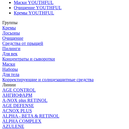
Маски YOUTHFUL
Очищение YOUTHFUL
Кремы YOUTHFUL
Группы
Кремы
Лосьоны
Очищение
Средства от прыщей
Пилинги
Для век
Концентраты и сыворотки
Маски
Наборы
Для тела
Корректирующие и солнцезащитные средства
Линии
AGE CONTROL
АНГИОФАРМ
A-NOX plus RETINOL
AGE DEFENSE
ACNOX PLUS
ALPHA - BETA & RETINOL
ALPHA COMPLEX
AZULENE