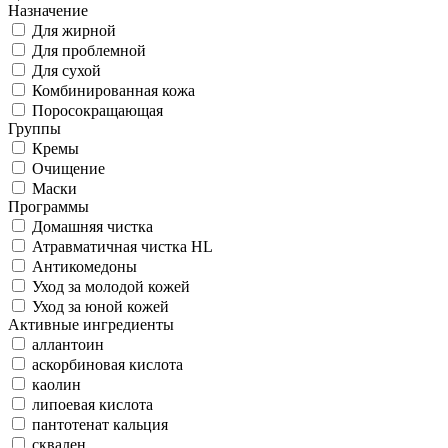
Назначение
Для жирной
Для проблемной
Для сухой
Комбинированная кожа
Поросокращающая
Группы
Кремы
Очищение
Маски
Программы
Домашняя чистка
Атравматичная чистка HL
Антикомедоны
Уход за молодой кожей
Уход за юной кожей
Активные ингредиенты
аллантоин
аскорбиновая кислота
каолин
липоевая кислота
пантотенат кальция
сквален