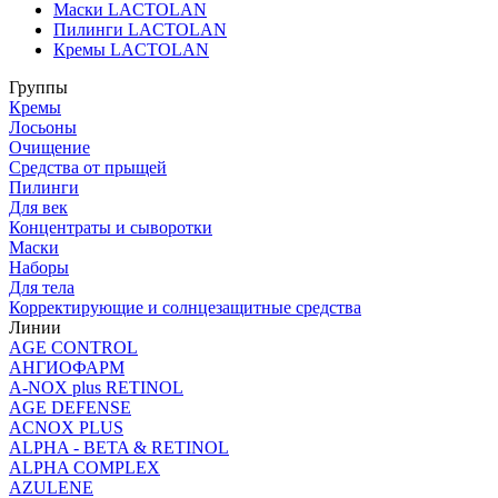
Маски LACTOLAN
Пилинги LACTOLAN
Кремы LACTOLAN
Группы
Кремы
Лосьоны
Очищение
Средства от прыщей
Пилинги
Для век
Концентраты и сыворотки
Маски
Наборы
Для тела
Корректирующие и солнцезащитные средства
Линии
AGE CONTROL
АНГИОФАРМ
A-NOX plus RETINOL
AGE DEFENSE
ACNOX PLUS
ALPHA - BETA & RETINOL
ALPHA COMPLEX
AZULENE