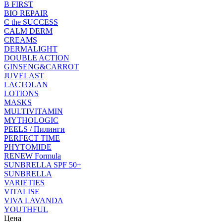
B FIRST
BIO REPAIR
C the SUCCESS
CALM DERM
CREAMS
DERMALIGHT
DOUBLE ACTION
GINSENG&CARROT
JUVELAST
LACTOLAN
LOTIONS
MASKS
MULTIVITAMIN
MYTHOLOGIC
PEELS / Пилинги
PERFECT TIME
PHYTOMIDE
RENEW Formula
SUNBRELLA SPF 50+
SUNBRELLA
VARIETIES
VITALISE
VIVA LAVANDA
YOUTHFUL
Цена