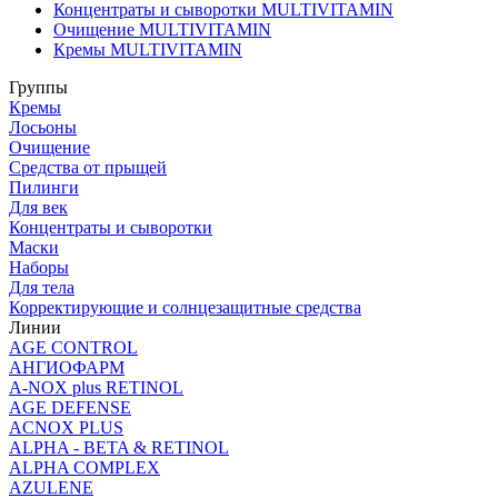
Концентраты и сыворотки MULTIVITAMIN
Очищение MULTIVITAMIN
Кремы MULTIVITAMIN
Группы
Кремы
Лосьоны
Очищение
Средства от прыщей
Пилинги
Для век
Концентраты и сыворотки
Маски
Наборы
Для тела
Корректирующие и солнцезащитные средства
Линии
AGE CONTROL
АНГИОФАРМ
A-NOX plus RETINOL
AGE DEFENSE
ACNOX PLUS
ALPHA - BETA & RETINOL
ALPHA COMPLEX
AZULENE