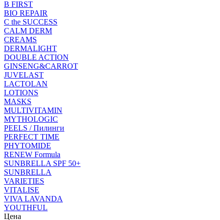
B FIRST
BIO REPAIR
C the SUCCESS
CALM DERM
CREAMS
DERMALIGHT
DOUBLE ACTION
GINSENG&CARROT
JUVELAST
LACTOLAN
LOTIONS
MASKS
MULTIVITAMIN
MYTHOLOGIC
PEELS / Пилинги
PERFECT TIME
PHYTOMIDE
RENEW Formula
SUNBRELLA SPF 50+
SUNBRELLA
VARIETIES
VITALISE
VIVA LAVANDA
YOUTHFUL
Цена