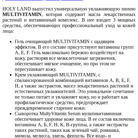
HOLY LAND выпустил универсальную увлажняющую линию
MULTIVITAMIN
, которая содержит масла лекарственных
растений и витаминный комплекс. В нее входит 3 мощных
средства, обеспечивающих профессиональный уход за кожей
лица:
Гель очищающий MULTIVITAMIN с щадящим
эффектом. В его составе присутствуют витамины групп
A, E, F. Гель максимально бережно воздействует на
кожу, растворяя все межклеточные загрязнения,
обеспечивает мягкое очищение, но при этом не
пересушивает кожу.
Крем увлажняющий MULTIVITAMIN, с
сбалансированной комбинацией витаминов A, B, E, F,
H, а также экстрактов, масел лекарственных растений и
естественных увлажнителей. Это уникальное сочетание
не только питает и увлажняет кожу, но и работает как
профилактическое средство, предупреждает
преждевременное старение кожи.
Сыворотка MultyVitamin Serum мультивитаминная
обеспечивает здоровье коже лица. В ее состав включены
витамины А, Б, F, Н, К, В-группы, а также экстракты
таких растений, таких как зеленый чай, ромашка,
мимоза, мелисса, хмель, фенхель. Все водо- и