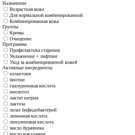
Назначение
Возрастная кожа
Для нормальной комбинированной
Комбинированная кожа
Группы
Кремы
Очищение
Программы
Профилактика старения
Увлажнение + лифтинг
Уход за комбинированной кожей
Активные ингредиенты
аллантоин
биотин
гиалуроновая кислота
инозитол
лактат натрия
лактоза
лизат бифидобактерий
лимонная кислота
линоленовая кислота
масло бурачника
масло макадамии